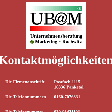
Kontaktmöglichkeite
Die Firmenanschrift
Postfach 1115
16336 Panketal
Die Telefonnummern
0160-7076331
Die Telefaxnummer
030-91421103